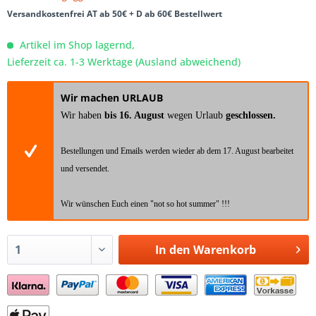
Versandkostenfrei AT ab 50€ + D ab 60€ Bestellwert
Artikel im Shop lagernd,
Lieferzeit ca. 1-3 Werktage (Ausland abweichend)
Wir machen URLAUB
Wir haben
bis 16. August
wegen Urlaub
geschlossen.
Bestellungen und Emails werden wieder ab dem 17. August bearbeitet
und versendet.
Wir wünschen Euch einen "not so hot summer" !!!
In den
Warenkorb