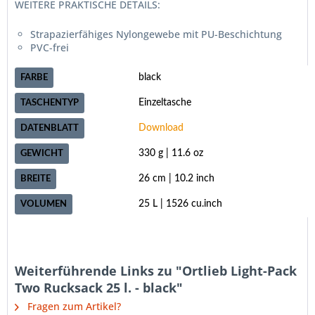
WEITERE PRAKTISCHE DETAILS:
Strapazierfähiges Nylongewebe mit PU-Beschichtung
PVC-frei
black
FARBE
Einzeltasche
TASCHENTYP
Download
DATENBLATT
330 g | 11.6 oz
GEWICHT
26 cm | 10.2 inch
BREITE
25 L | 1526 cu.inch
VOLUMEN
Weiterführende Links zu "Ortlieb Light-Pack
Two Rucksack 25 l. - black"
Fragen zum Artikel?