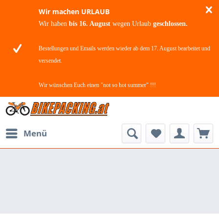
Wir machen URLAUB
Wir haben
bis 16. August
wegen Urlaub
geschlossen.
Bestellungen und Emails werden wieder ab dem 17. August bearbeitet und
versendet.
Wir wünschen Euch einen "not so hot summer" !!!
Menü