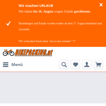
Wir machen URLAUB
Wir haben
bis 16. August
wegen Urlaub
geschlossen.
Bestellungen und Emails werden wieder ab dem 17. August bearbeitet und
versendet.
Wir wünschen Euch einen "not so hot summer" !!!
Menü