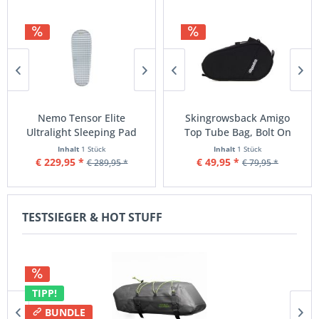
TIPP!
L
Nemo Tensor Elite
Skingrowsback Amigo
Nemo Dragonfly OSMO
Skingrowsback Amigo
Ne
Ultralight Sleeping Pad
Top Tube Bag, Bolt On
Bikepack Zelt 1P
Top Tube Bag, Bolt On
Ult
-...
-...
- Black
Inhalt
Inhalt
1 Stück
1 Stück
Inhalt
Inhalt
1 Stück
1 Stück
€ 229,95 *
€ 44,95 *
€ 399,00 *
€ 49,95 *
€ 1
€ 289,95 *
€ 79,95 *
€ 579,95 *
€ 79,95 *
TESTSIEGER & HOT STUFF
TIPP!
BUNDLE