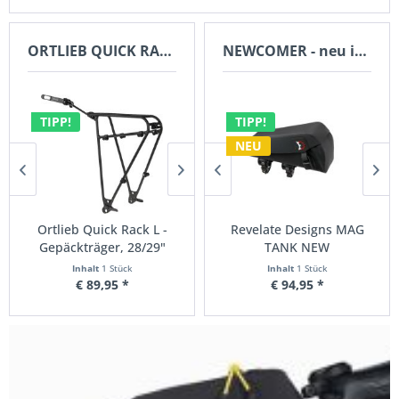
ORTLIEB QUICK RACKS
NEWCOMER - neu im Sortiment
TIPP!
TIPP!
TIPP
TIPP!
NEU
B
NEU
-
Ortlieb Quick Rack L -
Revelate Designs
Ortlieb Steckachse
Revelate Designs MAG
Ort
Gepäckträger, 28/29"
Pitchfork Aerobar
Thru Axle M6
TANK NEW
Gepäc
-...
System
Connector
Inhalt
1 Stück
Inhalt
1 Set
Inhalt
Inhalt
1 Stück
1 Stück
€ 179,95 *
€ 89,95 *
ab € 29,95 *
€ 94,95 *
€ 189,95 *