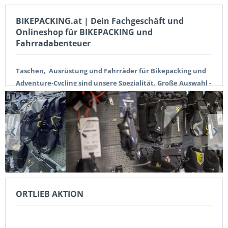
BIKEPACKING.at | Dein Fachgeschäft und
Onlineshop für BIKEPACKING und
Fahrradabenteuer
Taschen, Ausrüstung und Fahrräder für Bikepacking und
Adventure-Cycling sind unsere Spezialität.
Große Auswahl -
faire Preise - Equipment für Fahrradtouren, Commuting
und Bikepacking Abenteuer.
Dein Fachgeschäft in Wien
und Online-Shop mit europaweitem Versand.
ORTLIEB AKTION