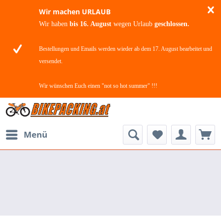
Wir machen URLAUB
Wir haben
bis 16. August
wegen Urlaub
geschlossen.
Bestellungen und Emails werden wieder ab dem 17. August bearbeitet und
versendet.
Wir wünschen Euch einen "not so hot summer" !!!
Menü