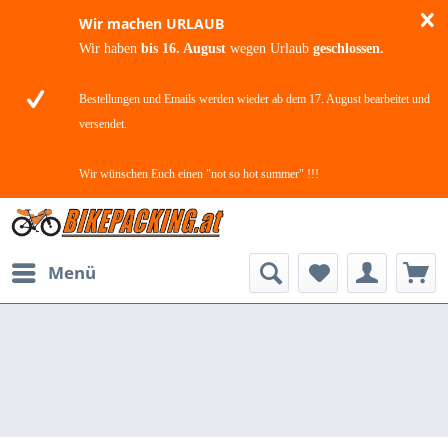
Wir machen URLAUB
Wir haben
bis 16. August
wegen Urlaub
geschlossen.
Bestellungen und Emails werden wieder ab dem 17. August bearbeitet und
versendet.
Wir wünschen Euch einen "not so hot summer" !!!
Menü