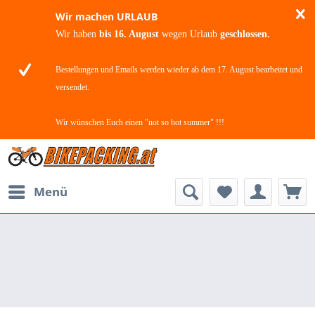
Wir machen URLAUB
Wir haben
bis 16. August
wegen Urlaub
geschlossen.
Bestellungen und Emails werden wieder ab dem 17. August bearbeitet und
versendet.
Wir wünschen Euch einen "not so hot summer" !!!
Menü