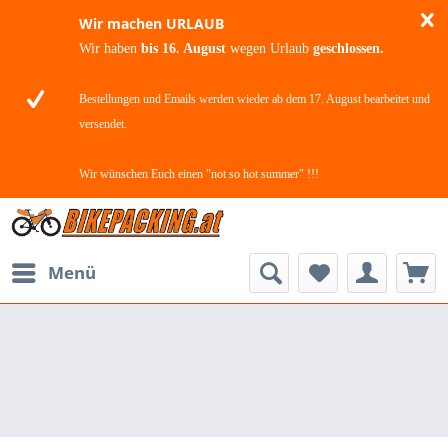
Wir machen URLAUB
Wir haben
bis 16. August
wegen Urlaub
geschlossen.
Bestellungen und Emails werden wieder ab dem 17. August bearbeitet und
versendet.
Wir wünschen Euch einen "not so hot summer" !!!
Menü