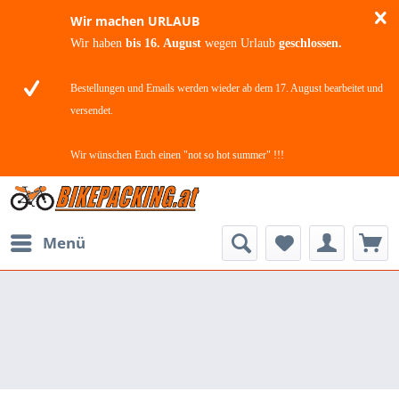
Wir machen URLAUB
Wir haben
bis 16. August
wegen Urlaub
geschlossen.
Bestellungen und Emails werden wieder ab dem 17. August bearbeitet und
versendet.
Wir wünschen Euch einen "not so hot summer" !!!
Menü