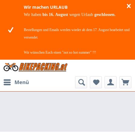
Wir machen URLAUB
Wir haben
bis 16. August
wegen Urlaub
geschlossen.
Bestellungen und Emails werden wieder ab dem 17. August bearbeitet und
versendet.
Wir wünschen Euch einen "not so hot summer" !!!
Menü