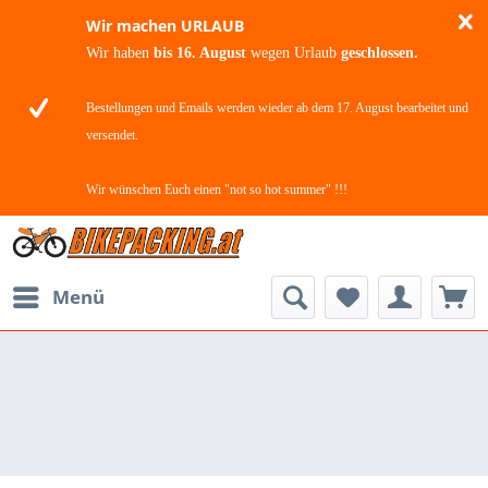
Wir machen URLAUB
Wir haben
bis 16. August
wegen Urlaub
geschlossen.
Bestellungen und Emails werden wieder ab dem 17. August bearbeitet und
versendet.
Wir wünschen Euch einen "not so hot summer" !!!
Menü