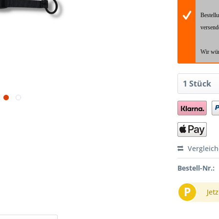
Bestell
versend
Wir wün
Vergleic
Bestell-Nr.:
P
Jetz