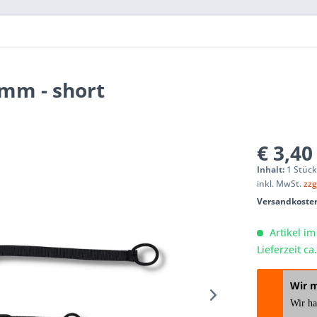
0mm - short
€ 3,40
Inhalt:
1 Stüc
inkl. MwSt.
zzg
Versandkosten
Artikel im
Lieferzeit c
Wir 
Wir h