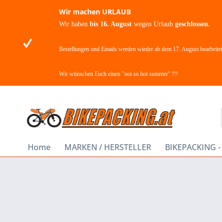
Wir machen URLAUB
Wir haben
bis 16. August
wegen Urlaub
geschlossen.
Bestellungen und Emails werden wieder ab dem 17. August bearbeitet
Wir wünschen Euch einen "not so hot summer" !!!
Home
MARKEN / HERSTELLER
BIKEPACKING 