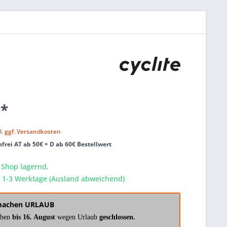
 *
k
l. ggf. Versandkosten
frei AT ab 50€ + D ab 60€ Bestellwert
 Shop lagernd,
a. 1-3 Werktage (Ausland abweichend)
machen URLAUB
aben
bis 16. August
wegen Urlaub
geschlossen.