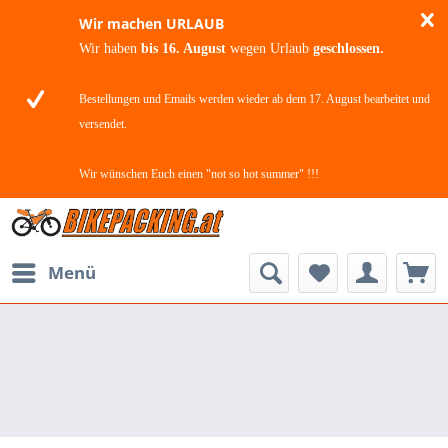
Wir machen URLAUB
Wir haben
bis 16. August
wegen Urlaub
geschlossen.
Bestellungen und Emails werden wieder ab dem 17. August bearbeitet und
versendet.
Wir wünschen Euch einen "not so hot summer" !!!
Menü