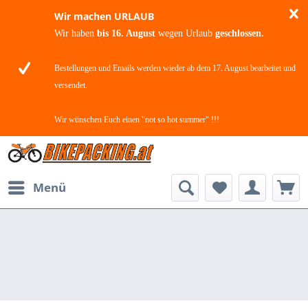
Wir machen URLAUB
Wir haben
bis 16. August
wegen Urlaub
geschlossen.
Bestellungen und Emails werden wieder ab dem 17. August bearbeitet und
versendet.
Wir wünschen Euch einen "not so hot summer" !!!
Menü