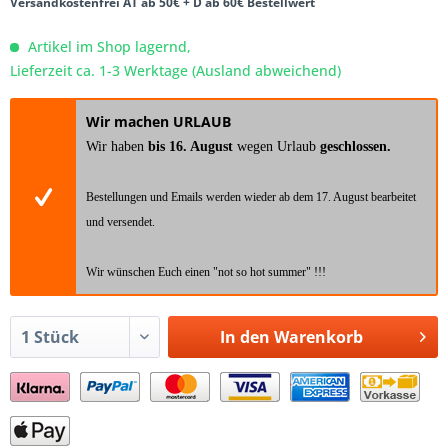
Versandkostenfrei AT ab 50€ + D ab 60€ Bestellwert
Artikel im Shop lagernd,
Lieferzeit ca. 1-3 Werktage (Ausland abweichend)
Wir machen URLAUB
Wir haben
bis 16. August
wegen Urlaub
geschlossen.
Bestellungen und Emails werden wieder ab dem 17. August bearbeitet
und versendet.
Wir wünschen Euch einen "not so hot summer" !!!
In den
Warenkorb