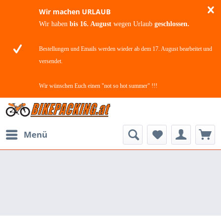
Wir machen URLAUB
Wir haben
bis 16. August
wegen Urlaub
geschlossen.
Bestellungen und Emails werden wieder ab dem 17. August bearbeitet und
versendet.
Wir wünschen Euch einen "not so hot summer" !!!
Menü