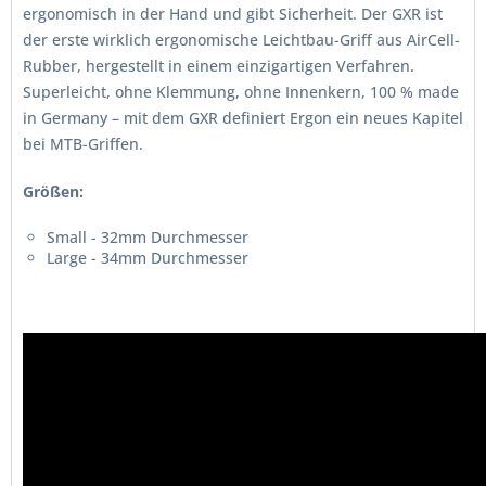
ergonomisch in der Hand und gibt Sicherheit. Der GXR ist
der erste wirklich ergonomische Leichtbau-Griff aus AirCell-
Rubber, hergestellt in einem einzigartigen Verfahren.
Superleicht, ohne Klemmung, ohne Innenkern, 100 % made
in Germany – mit dem GXR definiert Ergon ein neues Kapitel
bei MTB-Griffen.
Größen:
Small - 32mm Durchmesser
Large - 34mm Durchmesser