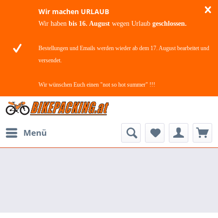
Wir machen URLAUB
Wir haben
bis 16. August
wegen Urlaub
geschlossen.
Bestellungen und Emails werden wieder ab dem 17. August bearbeitet und
versendet.
Wir wünschen Euch einen "not so hot summer" !!!
Menü