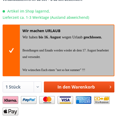
Artikel im Shop lagernd,
Lieferzeit ca. 1-3 Werktage (Ausland abweichend)
Wir machen URLAUB
Wir haben
bis 16. August
wegen Urlaub
geschlossen.
Bestellungen und Emails werden wieder ab dem 17. August bearbeitet
und versendet.
Wir wünschen Euch einen "not so hot summer" !!!
In den
Warenkorb