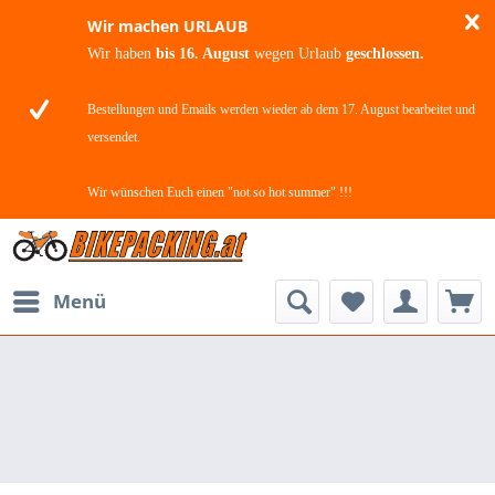
Wir machen URLAUB
Wir haben
bis 16. August
wegen Urlaub
geschlossen.
Bestellungen und Emails werden wieder ab dem 17. August bearbeitet und
versendet.
Wir wünschen Euch einen "not so hot summer" !!!
Menü