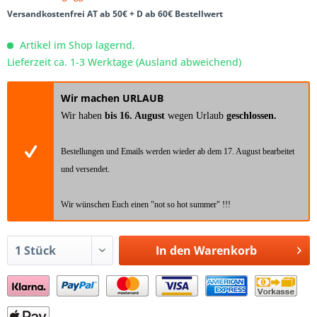
Versandkostenfrei AT ab 50€ + D ab 60€ Bestellwert
Artikel im Shop lagernd,
Lieferzeit ca. 1-3 Werktage (Ausland abweichend)
Wir machen URLAUB
Wir haben
bis 16. August
wegen Urlaub
geschlossen.
Bestellungen und Emails werden wieder ab dem 17. August bearbeitet
und versendet.
Wir wünschen Euch einen "not so hot summer" !!!
In den
Warenkorb