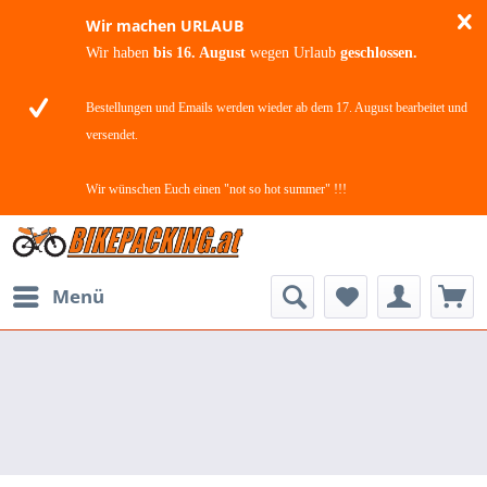
Wir machen URLAUB
Wir haben
bis 16. August
wegen Urlaub
geschlossen.
Bestellungen und Emails werden wieder ab dem 17. August bearbeitet und
versendet.
Wir wünschen Euch einen "not so hot summer" !!!
Menü