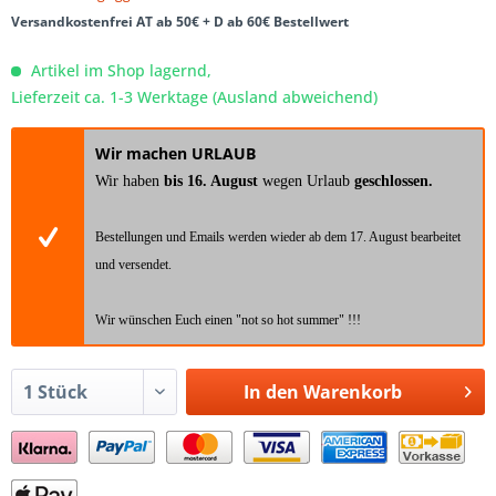
Versandkostenfrei AT ab 50€ + D ab 60€ Bestellwert
Artikel im Shop lagernd,
Lieferzeit ca. 1-3 Werktage (Ausland abweichend)
Wir machen URLAUB
Wir haben
bis 16. August
wegen Urlaub
geschlossen.
Bestellungen und Emails werden wieder ab dem 17. August bearbeitet
und versendet.
Wir wünschen Euch einen "not so hot summer" !!!
In den
Warenkorb