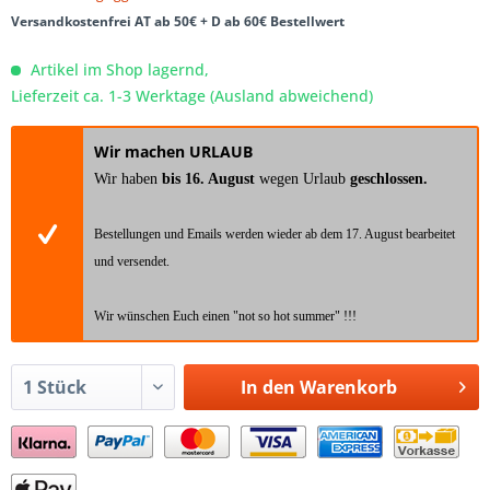
Versandkostenfrei AT ab 50€ + D ab 60€ Bestellwert
Artikel im Shop lagernd,
Lieferzeit ca. 1-3 Werktage (Ausland abweichend)
Wir machen URLAUB
Wir haben
bis 16. August
wegen Urlaub
geschlossen.
Bestellungen und Emails werden wieder ab dem 17. August bearbeitet
und versendet.
Wir wünschen Euch einen "not so hot summer" !!!
In den
Warenkorb