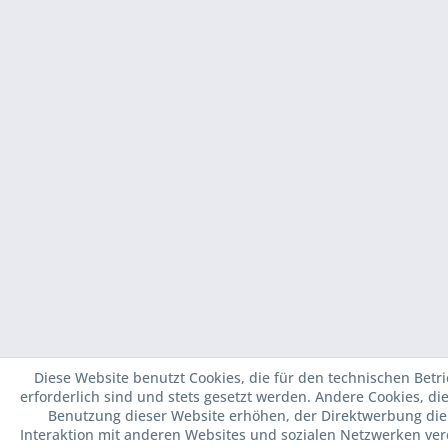
1. bis 15. August
Diese Website benutzt Cookies, die für den technischen Betr
BETRIEBSURLAUB
erforderlich sind und stets gesetzt werden. Andere Cookies, di
Benutzung dieser Website erhöhen, der Direktwerbung die
JULI und AUGUST SAMS
Interaktion mit anderen Websites und sozialen Netzwerken ver