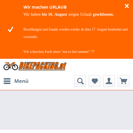
Wir machen URLAUB
Wir haben
bis 16. August
wegen Urlaub
geschlossen.
Bestellungen und Emails werden wieder ab dem 17. August bearbeitet und
versendet.
Wir wünschen Euch einen "not so hot summer" !!!
Menü