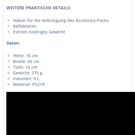
WEITERE PRAKTISCHE DETAILS:
Haken für die Anbringung des Accessory-Packs
Reflektoren
Extrem niedriges Gewicht
Daten:
Höhe: 16 cm
Breite: 45 cm
Tiefe: 16 cm
Gewicht: 375 g
Volumen: 9 L
Material: PS21R