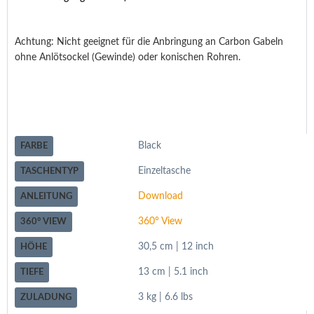
Achtung: Nicht geeignet für die Anbringung an Carbon Gabeln
ohne Anlötsockel (Gewinde) oder konischen Rohren.
Black
FARBE
Einzeltasche
TASCHENTYP
Download
ANLEITUNG
360° View
360° VIEW
30,5 cm | 12 inch
HÖHE
13 cm | 5.1 inch
TIEFE
3 kg | 6.6 lbs
ZULADUNG