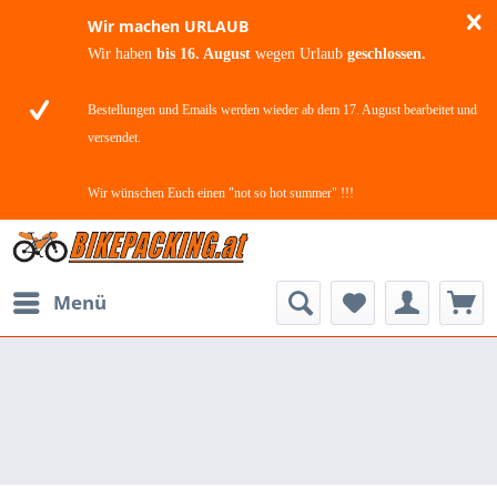
Wir machen URLAUB
Wir haben
bis 16. August
wegen Urlaub
geschlossen.
Bestellungen und Emails werden wieder ab dem 17. August bearbeitet und
versendet.
Wir wünschen Euch einen "not so hot summer" !!!
Menü