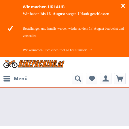
Wir machen URLAUB
Wir haben
bis 16. August
wegen Urlaub
geschlossen.
Bestellungen und Emails werden wieder ab dem 17. August bearbeitet und
versendet.
Wir wünschen Euch einen "not so hot summer" !!!
Menü