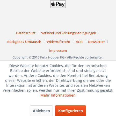
Datenschutz
Versand und Zahlungsbedingungen
Rückgabe / Umtausch
Widerrufsrecht
AGB
Newsletter
Impressum
Copyright © 2016 Felix Hoppel KG - Alle Rechte vorbehalten
Diese Website benutzt Cookies, die für den technischen
1. bis 15. August
Betrieb der Website erforderlich sind und stets gesetzt
werden. Andere Cookies, die den Komfort bei Benutzung
BETRIEBSURLAUB
dieser Website erhöhen, der Direktwerbung dienen oder die
Interaktion mit anderen Websites und sozialen Netzwerken
JULI und AUGUST
vereinfachen sollen, werden nur mit Ihrer Zustimmung gesetzt.
Mehr Informationen
SAMSTAG GSCHLOSSEN
Ablehnen
Konfigurieren
1. bis 15. August