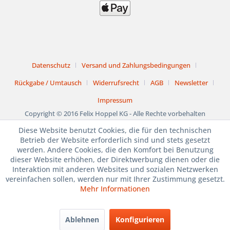
Datenschutz
Versand und Zahlungsbedingungen
Rückgabe / Umtausch
Widerrufsrecht
AGB
Newsletter
Impressum
Copyright © 2016 Felix Hoppel KG - Alle Rechte vorbehalten
Diese Website benutzt Cookies, die für den technischen
1. bis 15. August
Betrieb der Website erforderlich sind und stets gesetzt
werden. Andere Cookies, die den Komfort bei Benutzung
BETRIEBSURLAUB
dieser Website erhöhen, der Direktwerbung dienen oder die
Interaktion mit anderen Websites und sozialen Netzwerken
JULI und AUGUST
vereinfachen sollen, werden nur mit Ihrer Zustimmung gesetzt.
Mehr Informationen
SAMSTAG GSCHLOSSEN
Ablehnen
Konfigurieren
1. bis 15. August