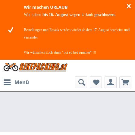
Wir machen URLAUB
Wir haben
bis 16. August
wegen Urlaub
geschlossen.
Bestellungen und Emails werden wieder ab dem 17. August bearbeitet und
versendet.
Wir wünschen Euch einen "not so hot summer" !!!
Menü