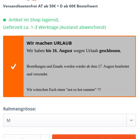
Versandkostenfrei AT ab 50€ + D ab 60€ Bestellwert
Artikel im Shop lagernd,
Lieferzeit ca. 1-3 Werktage (Ausland abweichend)
Wir machen URLAUB
Wir haben
bis 16. August
wegen Urlaub
geschlossen.
Bestellungen und Emails werden wieder ab dem 17. August bearbeitet
und versendet.
Wir wünschen Euch einen "not so hot summer" !!!
Rahmengrösse: