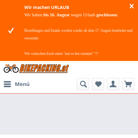
Wir machen URLAUB
Wir haben
bis 16. August
wegen Urlaub
geschlossen.
Bestellungen und Emails werden wieder ab dem 17. August bearbeitet und
versendet.
Wir wünschen Euch einen "not so hot summer" !!!
Menü