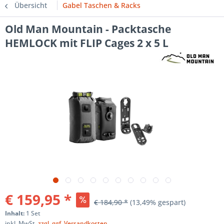
Übersicht
Gabel Taschen & Racks
Old Man Mountain - Packtasche
HEMLOCK mit FLIP Cages 2 x 5 L
€ 159,95 *
€ 184,90 *
(13,49% gespart)
Inhalt:
1 Set
inkl. MwSt.
zzgl. ggf. Versandkosten