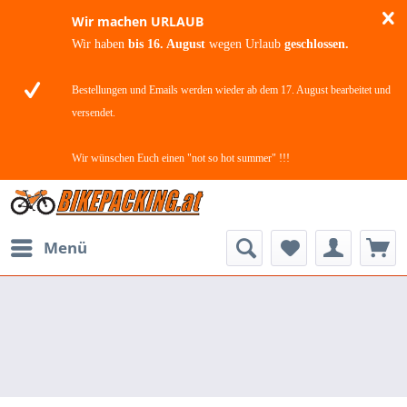
Wir machen URLAUB
Wir haben
bis 16. August
wegen Urlaub
geschlossen.
Bestellungen und Emails werden wieder ab dem 17. August bearbeitet und
versendet.
Wir wünschen Euch einen "not so hot summer" !!!
Menü