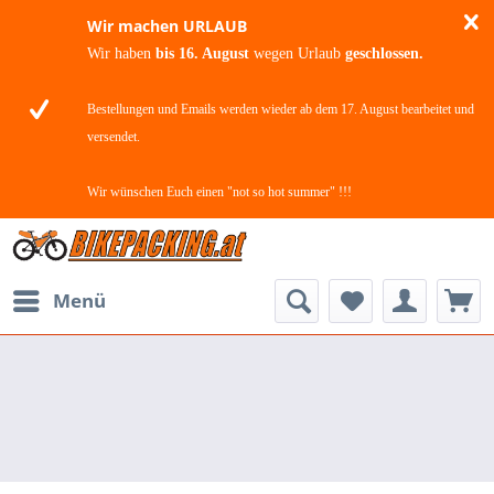
Wir machen URLAUB
Wir haben
bis 16. August
wegen Urlaub
geschlossen.
Bestellungen und Emails werden wieder ab dem 17. August bearbeitet und
versendet.
Wir wünschen Euch einen "not so hot summer" !!!
Menü