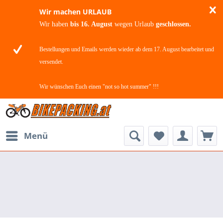
Wir machen URLAUB
Wir haben
bis 16. August
wegen Urlaub
geschlossen.
Bestellungen und Emails werden wieder ab dem 17. August bearbeitet und
versendet.
Wir wünschen Euch einen "not so hot summer" !!!
Menü