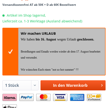
Versandkostenfrei AT ab 50€ + D ab 60€ Bestellwert
Artikel im Shop lagernd,
Lieferzeit ca. 1-3 Werktage (Ausland abweichend)
Wir machen URLAUB
Wir haben
bis 16. August
wegen Urlaub
geschlossen.
Bestellungen und Emails werden wieder ab dem 17. August bearbeitet
und versendet.
Wir wünschen Euch einen "not so hot summer" !!!
In den
Warenkorb