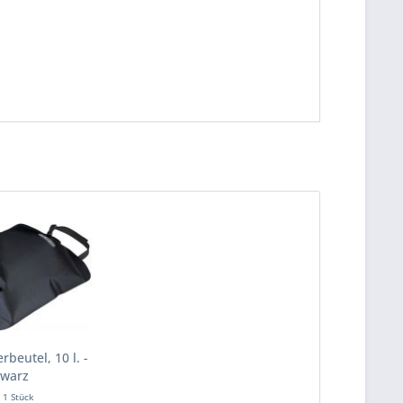
rbeutel, 10 l. -
warz
t
1 Stück