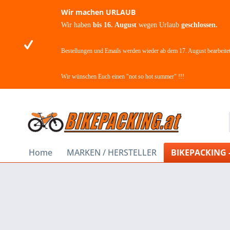
Wir machen URLAUB
Wir haben
bis 16. August
wegen Urlaub
geschlossen.
Bestellungen und Emails werden wieder ab dem 17. August bearbeitet
Wir wünschen Euch einen "not so hot summer" !!!
Home
MARKEN / HERSTELLER
BIKEPACKING 