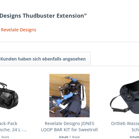
 Designs Thudbuster Extension"
 Revelate Designs
Kunden haben sich ebenfalls angesehen
ack-Pack
Revelate Designs JONES
Ortlieb Wasse
che, 24 L -...
LOOP BAR KIT for Sweetroll
Sch
1 Stück
Inhalt
1 Stück
Inhal