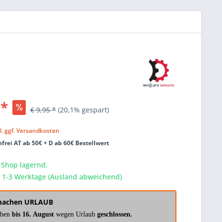
 *
€ 9,95 *
(20,1% gespart)
k
l. ggf. Versandkosten
frei AT ab 50€ + D ab 60€ Bestellwert
 Shop lagernd,
a. 1-3 Werktage (Ausland abweichend)
machen URLAUB
aben
bis 16. August
wegen Urlaub
geschlossen.