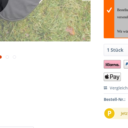
Bestell
versend
Wir wün
Vergleic
Bestell-Nr.:
P
Jetz