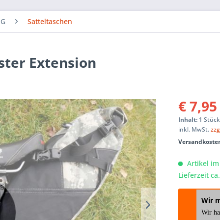
NG
Satteltaschen
ster Extension
€ 7,95
Inhalt:
1 Stüc
inkl. MwSt.
zzg
Versandkosten
Artikel im
Lieferzeit c
Wir 
Wir h