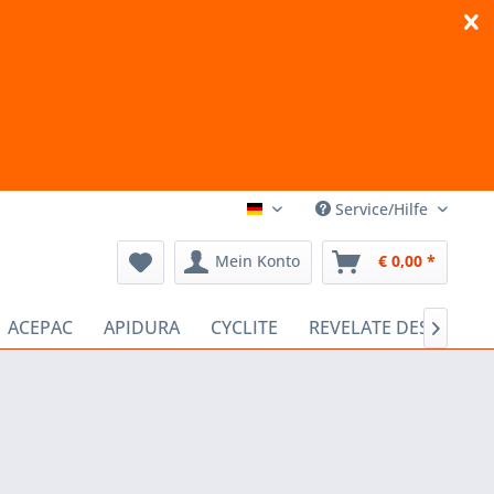
Service/Hilfe
BIKEPACKING.at Deutsch
Mein Konto
€ 0,00 *
ACEPAC
APIDURA
CYCLITE
REVELATE DESIGNS
