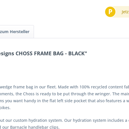
P
Jetz
 zum Hersteller
esigns CHOSS FRAME BAG - BLACK"
wedge frame bag in our fleet. Made with 100% recycled content fa
hments, the Choss is ready to be put through the wringer. The m
 you want handy in the flat left side pocket that also features a w
bikes.
out our custom hydration system. Our hydration system includes a 
nd our Barnacle handlebar clips.