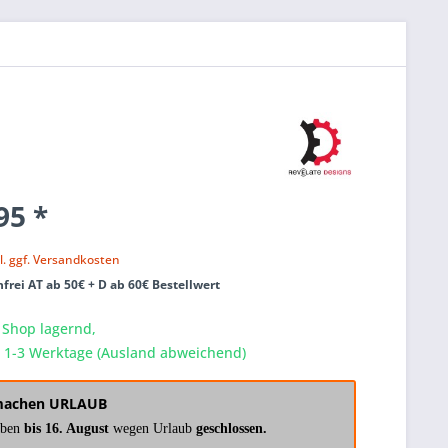
95 *
k
l. ggf. Versandkosten
frei AT ab 50€ + D ab 60€ Bestellwert
 Shop lagernd,
a. 1-3 Werktage (Ausland abweichend)
machen URLAUB
aben
bis 16. August
wegen Urlaub
geschlossen.