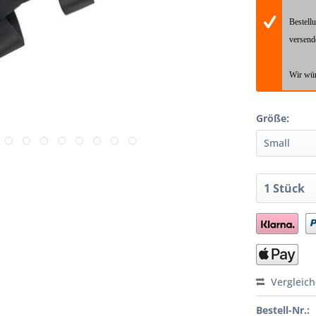
Bestell
versend
Wir wün
Größe:
Vergleic
Bestell-Nr.: