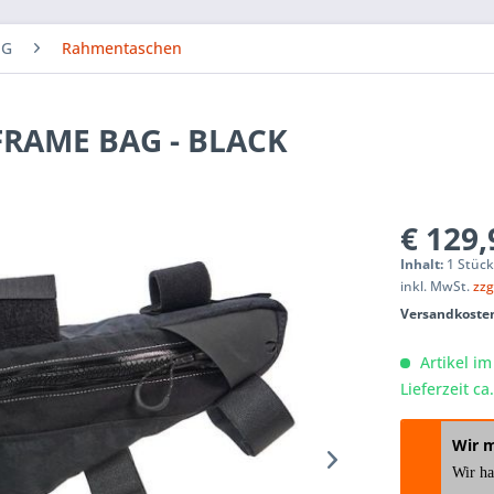
NG
Rahmentaschen
FRAME BAG - BLACK
€ 129,
Inhalt:
1 Stüc
inkl. MwSt.
zzg
Versandkosten
Artikel im
Lieferzeit c
Wir 
Wir h