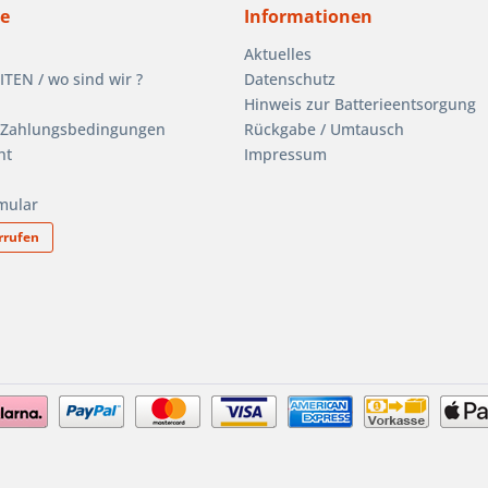
ce
Informationen
Aktuelles
EN / wo sind wir ?
Datenschutz
Hinweis zur Batterieentsorgung
 Zahlungsbedingungen
Rückgabe / Umtausch
ht
Impressum
mular
rrufen
 bis 15. August BETRIEBSURL