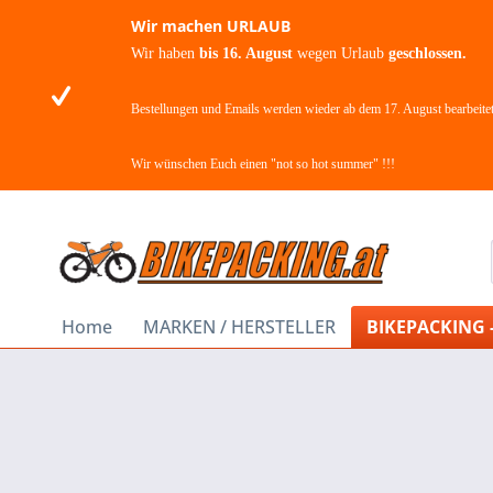
Wir machen URLAUB
Wir haben
bis 16. August
wegen Urlaub
geschlossen.
Bestellungen und Emails werden wieder ab dem 17. August bearbeitet
Wir wünschen Euch einen "not so hot summer" !!!
Home
MARKEN / HERSTELLER
BIKEPACKING 