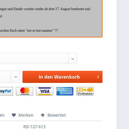
ungen und Emails werden wieder ab dem 17. August bearbeitet und
et.
schen Euch einen "not so hot summer" !!!
In den
Warenkorb
hen
Merken
Bewerten
RD-127-613