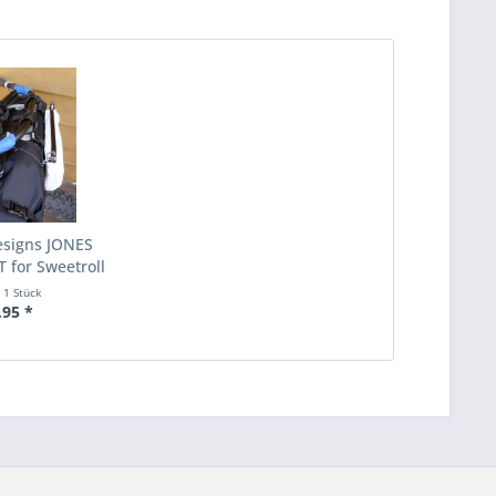
esigns JONES
 for Sweetroll
t
1 Stück
,95 *