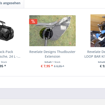
ls angesehen
ack-Pack
Revelate Designs Thudbuster
Revelate D
che, 24 L -...
Extension
LOOP BAR KIT
1 Stück
Inhalt
1 Stück
Inhal
95 *
€ 7,95 *
€ 9
€ 9,95 *