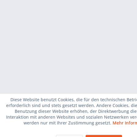
1. bis 15. August
BETRIEBSURLAUB
JULI und AUGUST SAMS
Diese Website benutzt Cookies, die für den technischen Betr
GSCHLOSSEN
erforderlich sind und stets gesetzt werden. Andere Cookies, di
Benutzung dieser Website erhöhen, der Direktwerbung die
1. bis 15. August
Interaktion mit anderen Websites und sozialen Netzwerken ver
werden nur mit Ihrer Zustimmung gesetzt.
Mehr Infor
BETRIEBSURLAUB