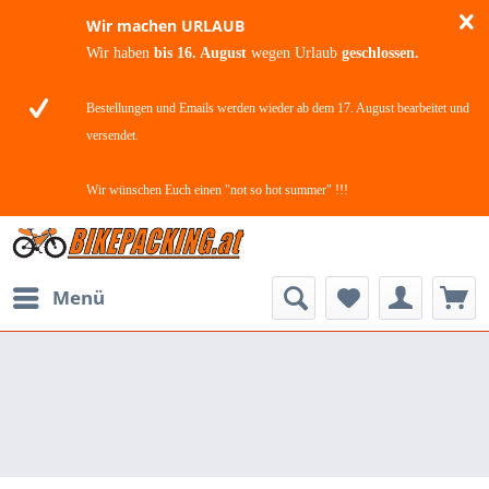
Wir machen URLAUB
Wir haben
bis 16. August
wegen Urlaub
geschlossen.
Bestellungen und Emails werden wieder ab dem 17. August bearbeitet und
versendet.
Wir wünschen Euch einen "not so hot summer" !!!
Menü