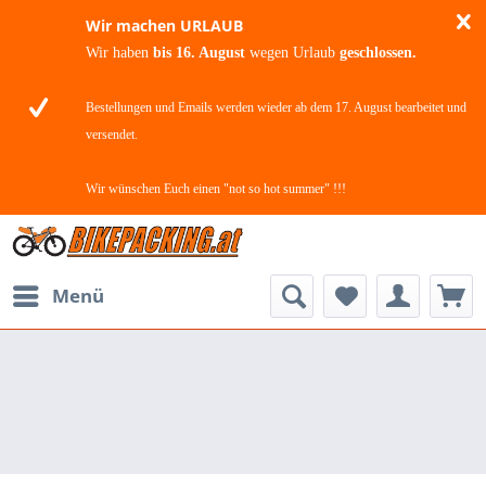
Wir machen URLAUB
Wir haben
bis 16. August
wegen Urlaub
geschlossen.
Bestellungen und Emails werden wieder ab dem 17. August bearbeitet und
versendet.
Wir wünschen Euch einen "not so hot summer" !!!
Menü