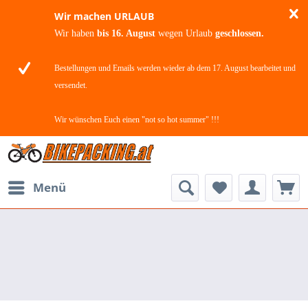
Wir machen URLAUB
Wir haben
bis 16. August
wegen Urlaub
geschlossen.
Bestellungen und Emails werden wieder ab dem 17. August bearbeitet und
versendet.
Wir wünschen Euch einen "not so hot summer" !!!
Menü