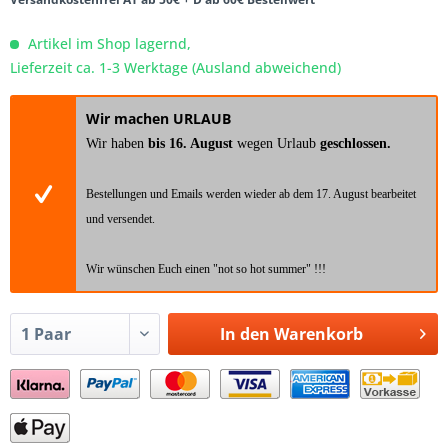
Artikel im Shop lagernd,
Lieferzeit ca. 1-3 Werktage (Ausland abweichend)
Wir machen URLAUB
Wir haben
bis 16. August
wegen Urlaub
geschlossen.
Bestellungen und Emails werden wieder ab dem 17. August bearbeitet
und versendet.
Wir wünschen Euch einen "not so hot summer" !!!
In den
Warenkorb