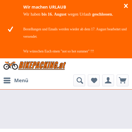
Wir machen URLAUB
Wir haben
bis 16. August
wegen Urlaub
geschlossen.
Bestellungen und Emails werden wieder ab dem 17. August bearbeitet und
versendet.
Wir wünschen Euch einen "not so hot summer" !!!
Menü