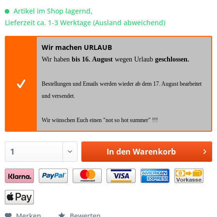
Artikel im Shop lagernd,
Lieferzeit ca. 1-3 Werktage (Ausland abweichend)
Wir machen URLAUB
Wir haben
bis 16. August
wegen Urlaub
geschlossen.
Bestellungen und Emails werden wieder ab dem 17. August bearbeitet
und versendet.
Wir wünschen Euch einen "not so hot summer" !!!
In den
Warenkorb
Merken
Bewerten