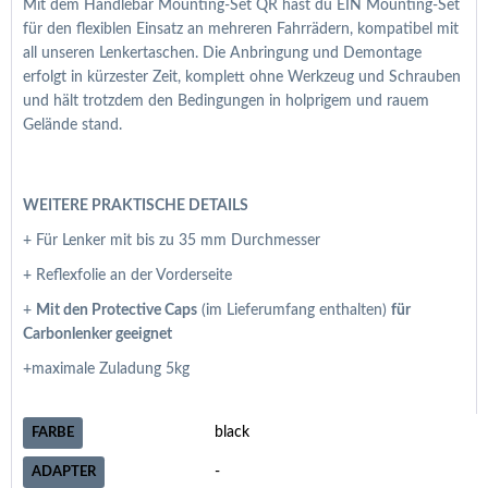
Mit dem Handlebar Mounting-Set QR hast du EIN Mounting-Set
für den flexiblen Einsatz an mehreren Fahrrädern, kompatibel mit
all unseren Lenkertaschen. Die Anbringung und Demontage
erfolgt in kürzester Zeit, komplett ohne Werkzeug und Schrauben
und hält trotzdem den Bedingungen in holprigem und rauem
Gelände stand.
WEITERE PRAKTISCHE DETAILS
+ Für Lenker mit bis zu 35 mm Durchmesser
+ Reflexfolie an der Vorderseite
+
Mit den Protective Caps
(im Lieferumfang enthalten)
für
Carbonlenker geeignet
+maximale Zuladung 5kg
Weitere
black
FARBE
Informationen
-
ADAPTER