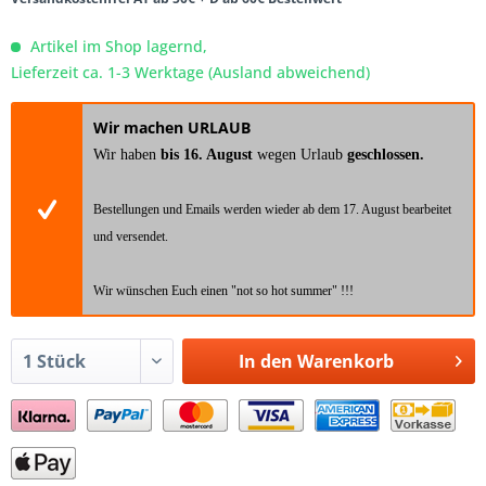
Artikel im Shop lagernd,
Lieferzeit ca. 1-3 Werktage (Ausland abweichend)
Wir machen URLAUB
Wir haben
bis 16. August
wegen Urlaub
geschlossen.
Bestellungen und Emails werden wieder ab dem 17. August bearbeitet
und versendet.
Wir wünschen Euch einen "not so hot summer" !!!
In den
Warenkorb