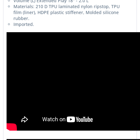
Volume (L) Extended Play 18" - 2.0 L
Materials: 210 D TPU laminated nylon ripstop, TPU
film (liner), HDPE plastic stiffener, Molded silicone
rubber.
Imported.