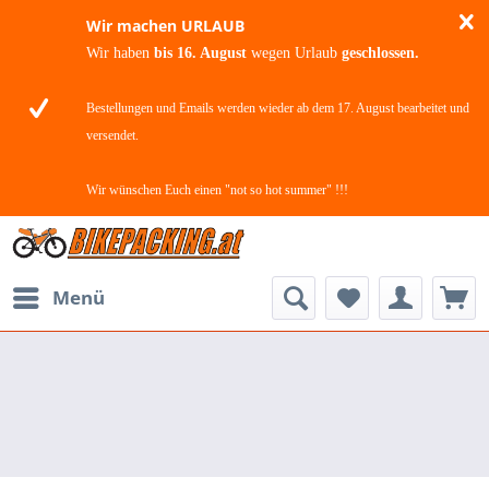
Wir machen URLAUB
Wir haben
bis 16. August
wegen Urlaub
geschlossen.
Bestellungen und Emails werden wieder ab dem 17. August bearbeitet und
versendet.
Wir wünschen Euch einen "not so hot summer" !!!
Menü