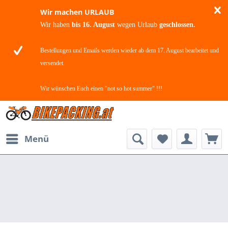
Wir machen URLAUB
Wir haben
bis 16. August
wegen Urlaub
geschlossen.
Bestellungen und Emails werden wieder ab dem 17. August bearbeitet und
versendet.
Wir wünschen Euch einen "not so hot summer" !!!
Menü