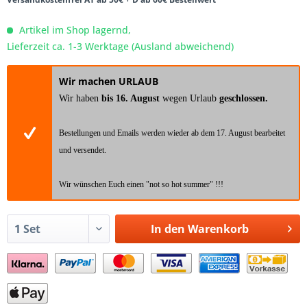
Artikel im Shop lagernd,
Lieferzeit ca. 1-3 Werktage (Ausland abweichend)
Wir machen URLAUB
Wir haben
bis 16. August
wegen Urlaub
geschlossen.
Bestellungen und Emails werden wieder ab dem 17. August bearbeitet
und versendet.
Wir wünschen Euch einen "not so hot summer" !!!
In den
Warenkorb