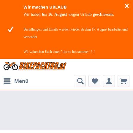
Wir machen URLAUB
Wir haben
bis 16. August
wegen Urlaub
geschlossen.
Bestellungen und Emails werden wieder ab dem 17. August bearbeitet und
versendet.
Wir wünschen Euch einen "not so hot summer" !!!
Menü