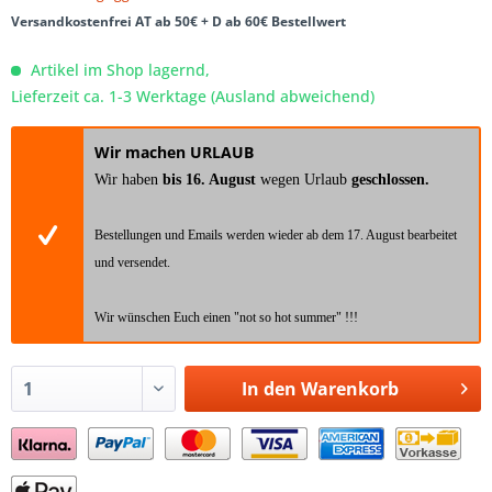
Versandkostenfrei AT ab 50€ + D ab 60€ Bestellwert
Artikel im Shop lagernd,
Lieferzeit ca. 1-3 Werktage (Ausland abweichend)
Wir machen URLAUB
Wir haben
bis 16. August
wegen Urlaub
geschlossen.
Bestellungen und Emails werden wieder ab dem 17. August bearbeitet
und versendet.
Wir wünschen Euch einen "not so hot summer" !!!
In den
Warenkorb