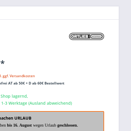
 *
k
l. ggf. Versandkosten
frei AT ab 50€ + D ab 60€ Bestellwert
 Shop lagernd,
a. 1-3 Werktage (Ausland abweichend)
machen URLAUB
aben
bis 16. August
wegen Urlaub
geschlossen.