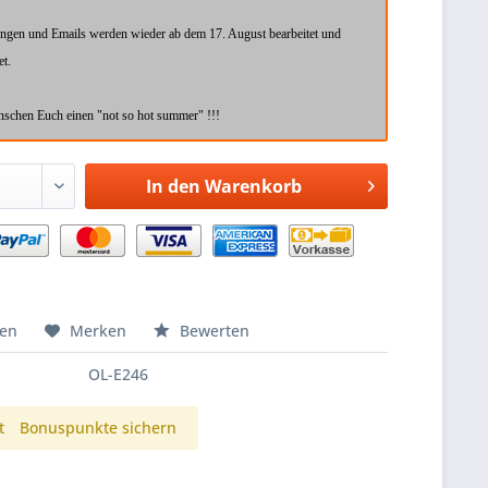
ungen und Emails werden wieder ab dem 17. August bearbeitet und
et.
schen Euch einen "not so hot summer" !!!
In den
Warenkorb
hen
Merken
Bewerten
OL-E246
t
Bonuspunkte sichern