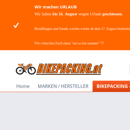
Wir machen URLAUB
Wir haben
bis 16. August
wegen Urlaub
geschlossen.
Bestellungen und Emails werden wieder ab dem 17. August bearbeitet
Wir wünschen Euch einen "not so hot summer" !!!
Home
MARKEN / HERSTELLER
BIKEPACKING 