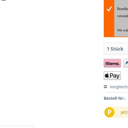
Bestell
versend
Wir wün
Vergleic
Bestell-Nr.:
P
Jetz