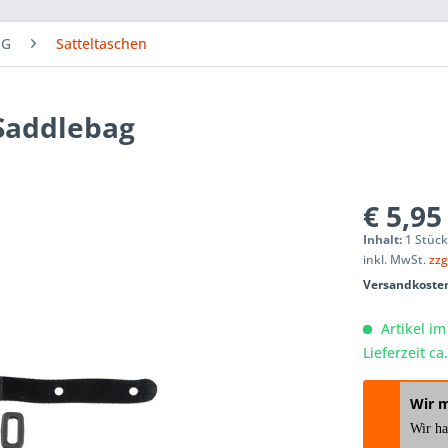
NG
Satteltaschen
 Saddlebag
€ 5,95
Inhalt:
1 Stüc
inkl. MwSt.
zzg
Versandkosten
Artikel im
Lieferzeit c
Wir 
Wir h