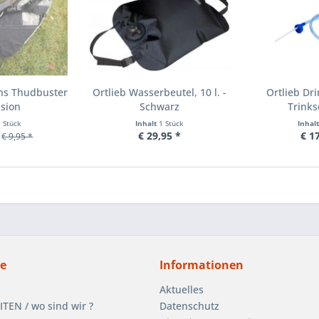
gns Thudbuster
Ortlieb Wasserbeutel, 10 l. -
Ortlieb Dr
nsion
Schwarz
Trinks
1 Stück
Inhalt
1 Stück
Inhal
€ 29,95 *
€ 1
€ 9,95 *
ce
Informationen
Aktuelles
EN / wo sind wir ?
Datenschutz