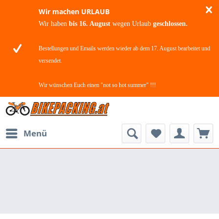
Wir machen URLAUB
Wir haben
bis 16. August
wegen Urlaub
geschlossen.
Bestellungen und Emails werden wieder ab dem 17. August bearbeitet und
versendet.
Wir wünschen Euch einen "not so hot summer" !!!
Menü