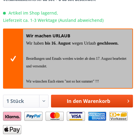
Artikel im Shop lagernd,
Lieferzeit ca. 1-3 Werktage (Ausland abweichend)
Wir machen URLAUB
Wir haben
bis 16. August
wegen Urlaub
geschlossen.
Bestellungen und Emails werden wieder ab dem 17. August bearbeitet
und versendet.
Wir wünschen Euch einen "not so hot summer" !!!
In den
Warenkorb