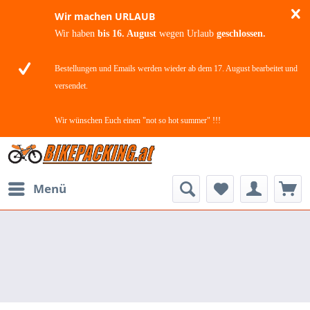
Wir machen URLAUB
Wir haben
bis 16. August
wegen Urlaub
geschlossen.
Bestellungen und Emails werden wieder ab dem 17. August bearbeitet und
versendet.
Wir wünschen Euch einen "not so hot summer" !!!
Menü