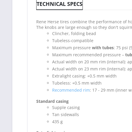
TECHNICAL SPECS
Rene Herse tires combine the performance of high
The knobs are large enough so they don't squirm
Clincher, folding bead
Tubeless-compatible
Maximum pressure
with tubes
: 75 psi (
Maximum recommended pressure –
tub
Actual width on 20 mm rim (internal): 
Actual width on 23 mm rim (internal): 
Extralight casing: +0.5 mm width
Tubeless: +0.5 mm width
Recommended rim
: 17 - 29 mm (inner 
Standard casing
Supple casing
Tan sidewalls
435 g