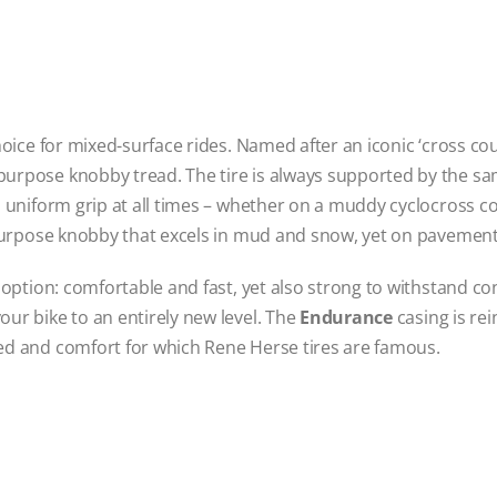
choice for mixed-surface rides. Named after an iconic ‘cross c
purpose knobby tread. The tire is always supported by the sam
ou uniform grip at all times – whether on a muddy cyclocross c
l-purpose knobby that excels in mud and snow, yet on pavement,
 option: comfortable and fast, yet also strong to withstand c
ur bike to an entirely new level. The
Endurance
casing is re
eed and comfort for which Rene Herse tires are famous.