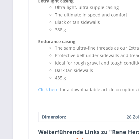
Extralight casing
Ultra-light, ultra-supple casing
The ultimate in speed and comfort
Black or tan sidewalls
388 g
Endurance casing
The same ultra-fine threads as our Extra
Protective belt under sidewalls and trea
Ideal for rough gravel and tough condit
Dark tan sidewalls
435 g
Click here
for a downloadable article on optimizin
Dimension:
28 Zol
Weiterführende Links zu "Rene Hers