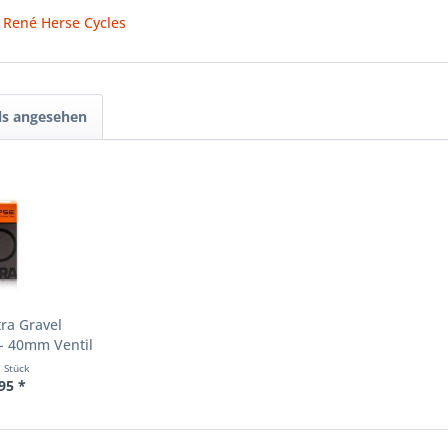
n René Herse Cycles
ls angesehen
tra Gravel
- 40mm Ventil
1 Stück
95 *