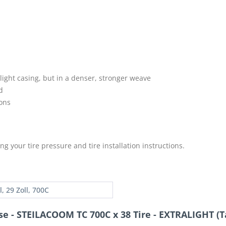
light casing, but in a denser, stronger weave
d
ions
g your tire pressure and tire installation instructions.
l, 29 Zoll, 700C
e - STEILACOOM TC 700C x 38 Tire - EXTRALIGHT (T