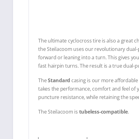
The ultimate cyclocross tire is also a great 
the Steilacoom uses our revolutionary dual-
forward or leaning into a turn. This gives y
fast hairpin turns. The result is a true dua
The
Standard
casing is our more affordable
takes the performance, comfort and feel of yo
puncture resistance, while retaining the sp
The Steilacoom is
tubeless-compatible
.