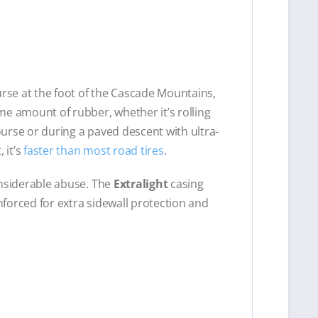
ourse at the foot of the Cascade Mountains,
e amount of rubber, whether it’s rolling
ourse or during a paved descent with ultra-
 it’s
faster than most road tires
.
onsiderable abuse. The
Extralight
casing
inforced for extra sidewall protection and