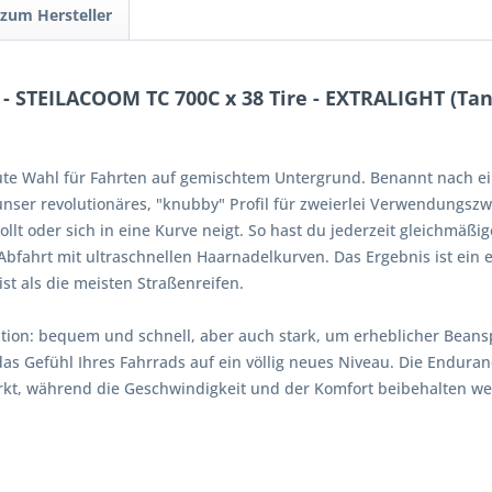
 zum Hersteller
 STEILACOOM TC 700C x 38 Tire - EXTRALIGHT (Tan
e gute Wahl für Fahrten auf gemischtem Untergrund. Benannt nach 
nser revolutionäres, "knubby" Profil für zweierlei Verwendungszw
llt oder sich in eine Kurve neigt. So hast du jederzeit gleichmäßi
 Abfahrt mit ultraschnellen Haarnadelkurven. Das Ergebnis ist ein
st als die meisten Straßenreifen.
tion: bequem und schnell, aber auch stark, um erheblicher Beansp
as Gefühl Ihres Fahrrads auf ein völlig neues Niveau. Die Enduranc
kt, während die Geschwindigkeit und der Komfort beibehalten wer