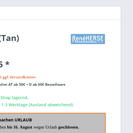
(Tan)
5 *
k
l. ggf. Versandkosten
frei AT ab 50€ + D ab 60€ Bestellwert
 Shop lagernd,
a. 1-3 Werktage (Ausland abweichend)
machen URLAUB
aben
bis 16. August
wegen Urlaub
geschlossen.