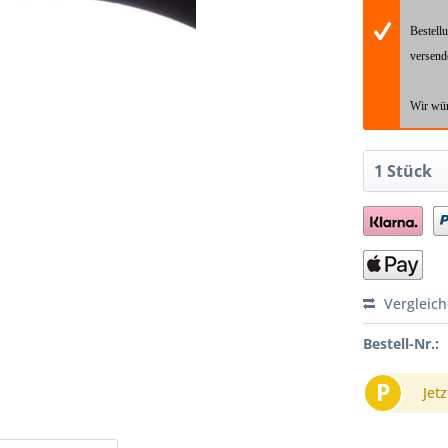
Bestell
versend
Wir wün
Vergleic
Bestell-Nr.:
P
Jetz