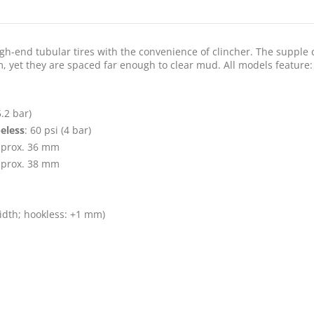
-end tubular tires with the convenience of clincher. The supple ca
, yet they are spaced far enough to clear mud. All models feature:
5.2 bar)
eless
: 60 psi (4 bar)
approx. 36 mm
approx. 38 mm
width; hookless: +1 mm)