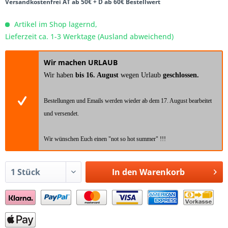
Versandkostenfrei AT ab 50€ + D ab 60€ Bestellwert
Artikel im Shop lagernd,
Lieferzeit ca. 1-3 Werktage (Ausland abweichend)
Wir machen URLAUB
Wir haben
bis 16. August
wegen Urlaub
geschlossen.
Bestellungen und Emails werden wieder ab dem 17. August bearbeitet
und versendet.
Wir wünschen Euch einen "not so hot summer" !!!
In den
Warenkorb