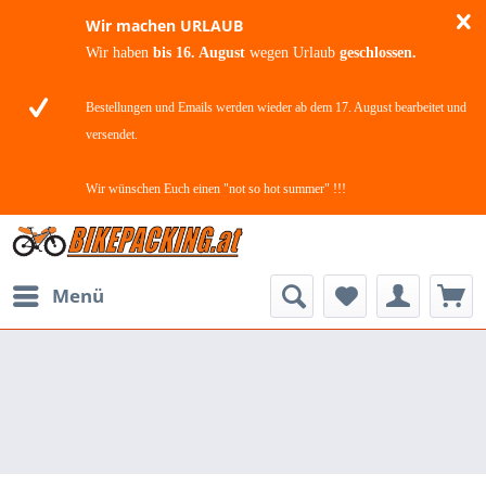
Wir machen URLAUB
Wir haben
bis 16. August
wegen Urlaub
geschlossen.
Bestellungen und Emails werden wieder ab dem 17. August bearbeitet und
versendet.
Wir wünschen Euch einen "not so hot summer" !!!
Menü