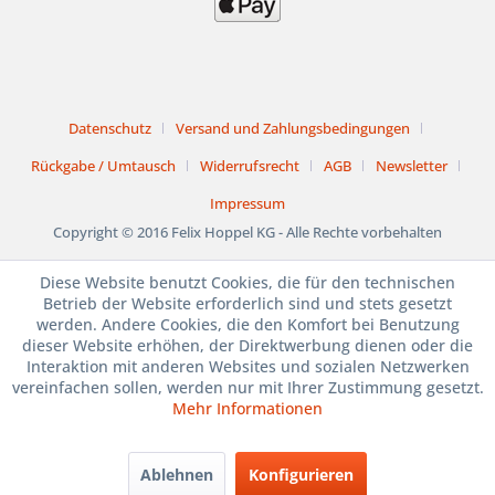
Datenschutz
Versand und Zahlungsbedingungen
Rückgabe / Umtausch
Widerrufsrecht
AGB
Newsletter
Impressum
Copyright © 2016 Felix Hoppel KG - Alle Rechte vorbehalten
Diese Website benutzt Cookies, die für den technischen
1. bis 15. August
Betrieb der Website erforderlich sind und stets gesetzt
werden. Andere Cookies, die den Komfort bei Benutzung
BETRIEBSURLAUB
dieser Website erhöhen, der Direktwerbung dienen oder die
Interaktion mit anderen Websites und sozialen Netzwerken
JULI und AUGUST
vereinfachen sollen, werden nur mit Ihrer Zustimmung gesetzt.
Mehr Informationen
SAMSTAG GSCHLOSSEN
Ablehnen
Konfigurieren
1. bis 15. August