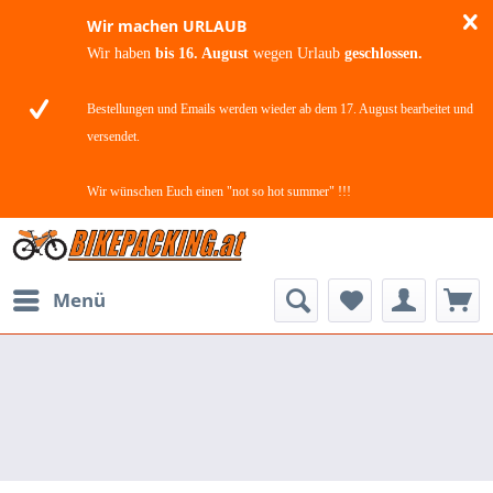
Wir machen URLAUB
Wir haben
bis 16. August
wegen Urlaub
geschlossen.
Bestellungen und Emails werden wieder ab dem 17. August bearbeitet und
versendet.
Wir wünschen Euch einen "not so hot summer" !!!
Menü