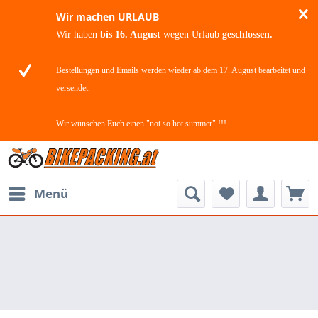
Wir machen URLAUB
Wir haben
bis 16. August
wegen Urlaub
geschlossen.
Bestellungen und Emails werden wieder ab dem 17. August bearbeitet und
versendet.
Wir wünschen Euch einen "not so hot summer" !!!
Menü