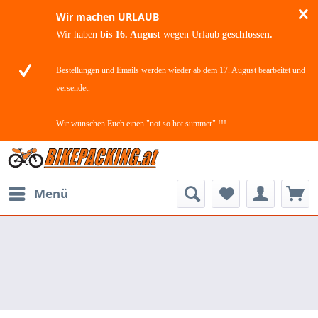
Wir machen URLAUB
Wir haben
bis 16. August
wegen Urlaub
geschlossen.
Bestellungen und Emails werden wieder ab dem 17. August bearbeitet und
versendet.
Wir wünschen Euch einen "not so hot summer" !!!
Menü