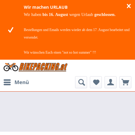
Wir machen URLAUB
Wir haben
bis 16. August
wegen Urlaub
geschlossen.
Bestellungen und Emails werden wieder ab dem 17. August bearbeitet und
versendet.
Wir wünschen Euch einen "not so hot summer" !!!
Menü