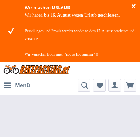
Wir machen URLAUB
Wir haben
bis 16. August
wegen Urlaub
geschlossen.
Bestellungen und Emails werden wieder ab dem 17. August bearbeitet und
versendet.
Wir wünschen Euch einen "not so hot summer" !!!
Menü