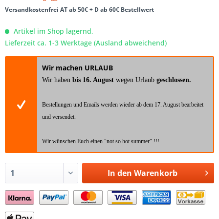
Versandkostenfrei AT ab 50€ + D ab 60€ Bestellwert
Artikel im Shop lagernd,
Lieferzeit ca. 1-3 Werktage (Ausland abweichend)
Wir machen URLAUB
Wir haben
bis 16. August
wegen Urlaub
geschlossen.
Bestellungen und Emails werden wieder ab dem 17. August bearbeitet
und versendet.
Wir wünschen Euch einen "not so hot summer" !!!
In den
Warenkorb