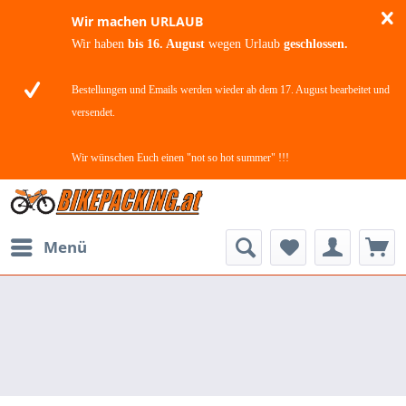
Wir machen URLAUB
Wir haben
bis 16. August
wegen Urlaub
geschlossen.
Bestellungen und Emails werden wieder ab dem 17. August bearbeitet und
versendet.
Wir wünschen Euch einen "not so hot summer" !!!
Menü