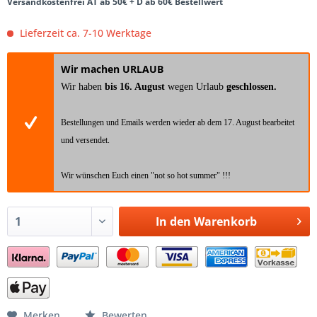
Versandkostenfrei AT ab 50€ + D ab 60€ Bestellwert
Lieferzeit ca. 7-10 Werktage
Wir machen URLAUB
Wir haben
bis 16. August
wegen Urlaub
geschlossen.
Bestellungen und Emails werden wieder ab dem 17. August bearbeitet
und versendet.
Wir wünschen Euch einen "not so hot summer" !!!
In den
Warenkorb
Merken
Bewerten