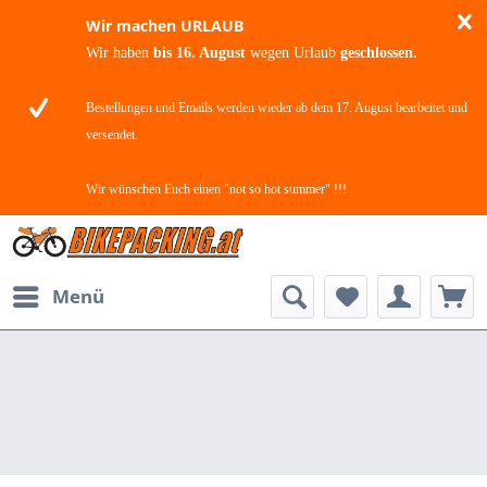
Wir machen URLAUB
Wir haben
bis 16. August
wegen Urlaub
geschlossen.
Bestellungen und Emails werden wieder ab dem 17. August bearbeitet und
versendet.
Wir wünschen Euch einen "not so hot summer" !!!
Menü