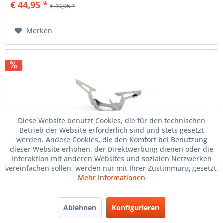
€ 44,95 *
€ 49,95 *
Merken
1. bis 15. August
BETRIEBSURLAUB
Diese Website benutzt Cookies, die für den technischen
JULI und AUGUST
Betrieb der Website erforderlich sind und stets gesetzt
werden. Andere Cookies, die den Komfort bei Benutzung
SAMSTAG GSCHLOSSEN
dieser Website erhöhen, der Direktwerbung dienen oder die
Interaktion mit anderen Websites und sozialen Netzwerken
1. bis 15. August
TRIFLEX für Soto Windmaster
vereinfachen sollen, werden nur mit Ihrer Zustimmung gesetzt.
Mehr Informationen
BETRIEBSURLAUB
Gewichtstuning für den Soto Windmaster
JULI und AUGUST
Ablehnen
Konfigurieren