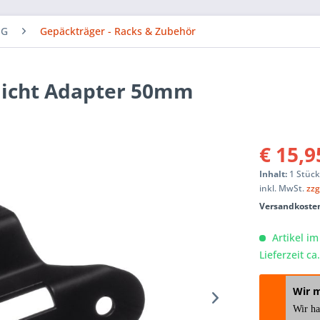
NG
Gepäckträger - Racks & Zubehör
licht Adapter 50mm
€ 15,9
Inhalt:
1 Stüc
inkl. MwSt.
zzg
Versandkosten
Artikel im
Lieferzeit c
Wir 
Wir h