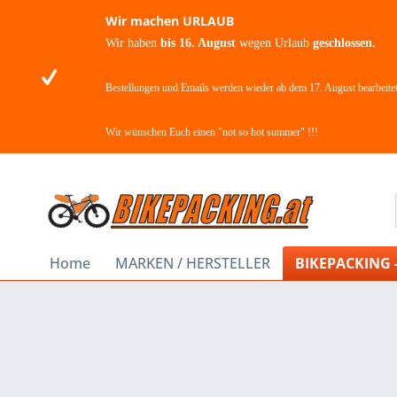
Wir machen URLAUB
Wir haben
bis 16. August
wegen Urlaub
geschlossen.
Bestellungen und Emails werden wieder ab dem 17. August bearbeitet
Wir wünschen Euch einen "not so hot summer" !!!
Home
MARKEN / HERSTELLER
BIKEPACKING 