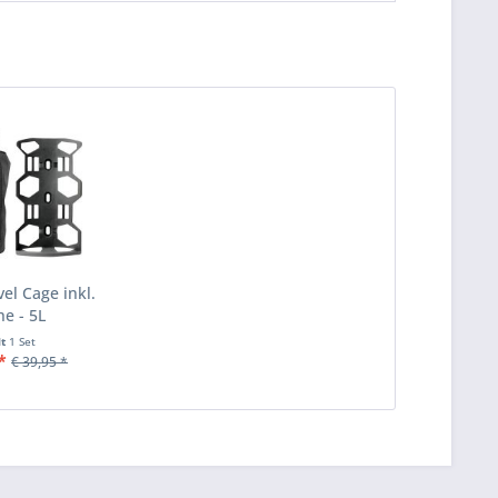
el Cage inkl.
he - 5L
lt
1 Set
*
€ 39,95 *