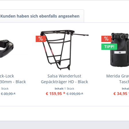
Kunden haben sich ebenfalls angesehen
TIPP!
ck-Lock
Salsa Wanderlust
Merida Grav
 30mm - Black
Gepäckträger HD - Black
Tasc
1 Stück
Inhalt
1 Stück
Inha
€ 159,95 *
€ 34,95 
€ 39,99 *
€ 199,99 *