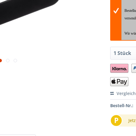
Bestell
versend
Wir wün
Vergleic
Bestell-Nr.:
P
Jetz