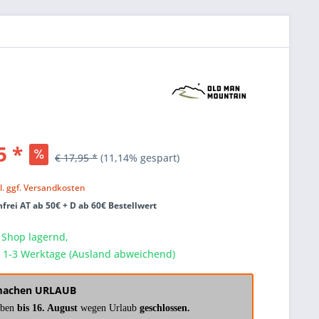
5 *
€ 17,95 *
(11,14% gespart)
k
l. ggf. Versandkosten
frei AT ab 50€ + D ab 60€ Bestellwert
 Shop lagernd,
a. 1-3 Werktage (Ausland abweichend)
machen URLAUB
aben
bis 16. August
wegen Urlaub
geschlossen.