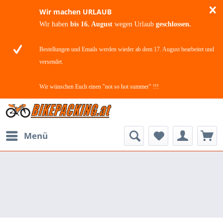
Wir machen URLAUB
Wir haben
bis 16. August
wegen Urlaub
geschlossen.
Bestellungen und Emails werden wieder ab dem 17. August bearbeitet und
versendet.
Wir wünschen Euch einen "not so hot summer" !!!
Menü