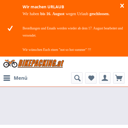
Wir machen URLAUB
Wir haben
bis 16. August
wegen Urlaub
geschlossen.
Bestellungen und Emails werden wieder ab dem 17. August bearbeitet und
versendet.
Wir wünschen Euch einen "not so hot summer" !!!
Menü