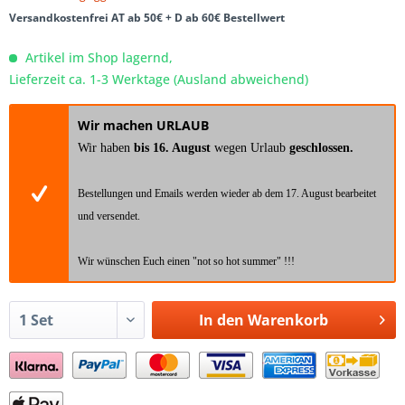
Versandkostenfrei AT ab 50€ + D ab 60€ Bestellwert
Artikel im Shop lagernd,
Lieferzeit ca. 1-3 Werktage (Ausland abweichend)
Wir machen URLAUB
Wir haben
bis 16. August
wegen Urlaub
geschlossen.
Bestellungen und Emails werden wieder ab dem 17. August bearbeitet
und versendet.
Wir wünschen Euch einen "not so hot summer" !!!
In den
Warenkorb