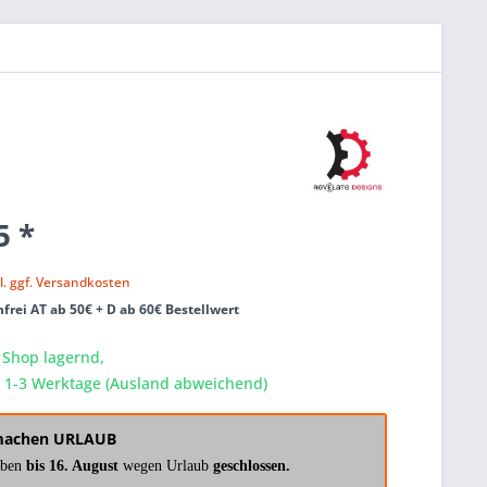
5 *
k
l. ggf. Versandkosten
frei AT ab 50€ + D ab 60€ Bestellwert
 Shop lagernd,
a. 1-3 Werktage (Ausland abweichend)
machen URLAUB
aben
bis 16. August
wegen Urlaub
geschlossen.