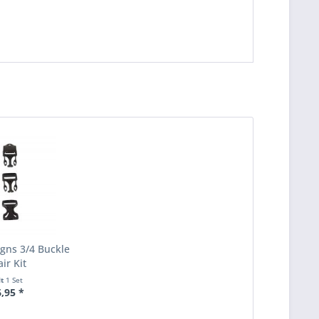
igns 3/4 Buckle
ir Kit
lt
1 Set
6,95 *