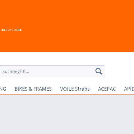
 und versendet.
ING
BIKES & FRAMES
VOILE Straps
ACEPAC
API