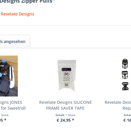
Designs Zipper Pulls"
 Revelate Designs
ls angesehen
signs JONES
Revelate Designs SILICONE
Revelate Des
for Sweetroll
FRAME SAVER TAPE
Repa
1 Stück
Inhalt
1 Stück
Inha
95 *
€ 24,95 *
€ 1