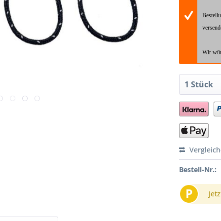
Bestell
versend
Wir wün
Vergleic
Bestell-Nr.:
P
Jetz