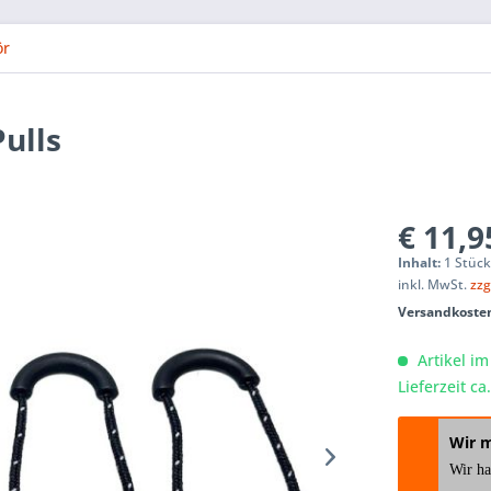
ör
ulls
€ 11,9
Inhalt:
1 Stüc
inkl. MwSt.
zzg
Versandkosten
Artikel im
Lieferzeit c
Wir 
Wir h